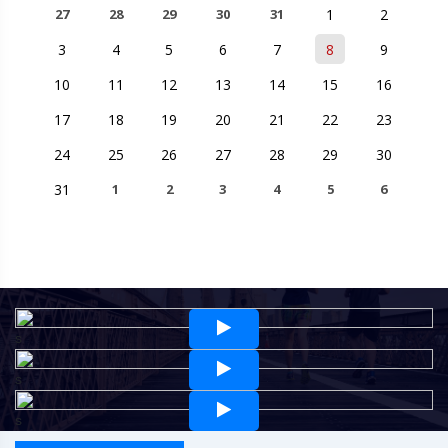
27
28
29
30
31
1
2
3
4
5
6
7
8
9
10
11
12
13
14
15
16
17
18
19
20
21
22
23
24
25
26
27
28
29
30
31
1
2
3
4
5
6
0
ᲛᲝᲕᲚᲔᲜᲐ(ᲔᲑᲘ)
s
s
s